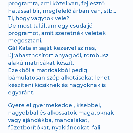
programra, ami közel van, fejlesztő
hatással bír, megfelelő árban van, stb…
Ti, hogy vagytok vele?
De most találtam egy csuda jó
programot, amit szeretnék veletek
megosztani.
Gál Katalin saját kezeivel színes,
újrahasznosított anyagból, rombusz
alakú matricákat készít.
Ezekből a matricákból pedig
bámulatosan szép alkotásokat lehet
készíteni kicsiknek és nagyoknak is
egyaránt.
Gyere el gyermekeddel, kisebbel,
nagyobbal és alkossatok magatoknak
vagy ajándékba, mandalákat,
füzetborítókat, nyakláncokat, fali