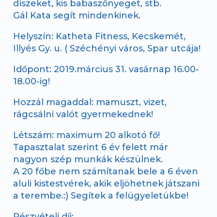
díszeket, kis babaszőnyeget, stb.
Gál Kata segít mindenkinek.
Helyszín: Katheta Fitness, Kecskemét,
Illyés Gy. u. ( Széchényi város, Spar utcája!
Időpont: 2019.március 31. vasárnap 16.00-
18.00-ig!
Hozzál magaddal: mamuszt, vizet,
rágcsálni valót gyermekednek!
Létszám: maximum 20 alkotó fő!
Tapasztalat szerint 6 év felett már
nagyon szép munkák készülnek.
A 20 főbe nem számítanak bele a 6 éven
aluli kistestvérek, akik eljöhetnek játszani
a terembe.:) Segítek a felügyeletükbe!
Részvételi díj: