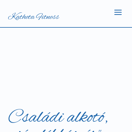
a
Katheta Fitness
Családi alkotó,